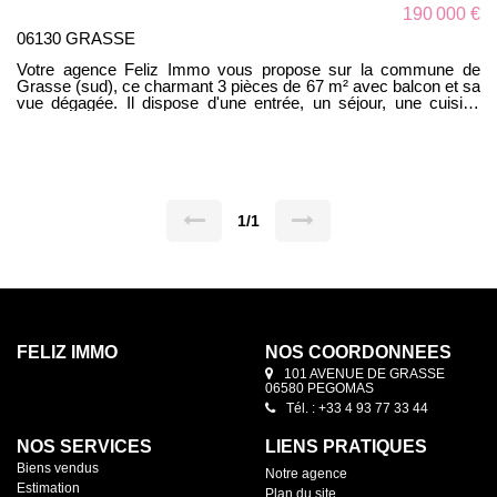
190 000 €
06130 GRASSE
Votre agence Feliz Immo vous propose sur la commune de
Grasse (sud), ce charmant 3 pièces de 67 m² avec balcon et sa
vue dégagée. Il dispose d'une entrée, un séjour, une cuisine
indépendante avec loggia, deux chambres dont une avec grand
dressing, une salle de bains ainsi qu'un WC indépendant. Pour
compléter le lot, une cave et un garage fermé! Appartement
vendu loué jusqu'au 30 Novembre 2022. N'hésitez pas à nous
contacter pour avoir plus de renseignements, 04.93.77.33.44!
1/1
FELIZ IMMO
NOS COORDONNÉES
101 AVENUE DE GRASSE
06580 PEGOMAS
Tél. : +33 4 93 77 33 44
NOS SERVICES
LIENS PRATIQUES
Biens vendus
Notre agence
Estimation
Plan du site