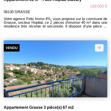
199 000 €
06130 GRASSE
Votre agence Feliz Immo 4%, vous propose sur la commune de
Grasse, secteur Hopital, ce 2 pièces d'environ 40 m² dans une
résidence très récente et sécurisée. Il dispose d'une pièce de
vie principale avec cuisine ouverte, une chambre, une salle
d'eau. ainsi que d'un beau balcon sans vis à vis pour profiter
des journées estivales. Vient compléter ce lot une place de
parking privative. Idéal couple
VENDU
Appartement Grasse 3 pièce(s) 67 m2