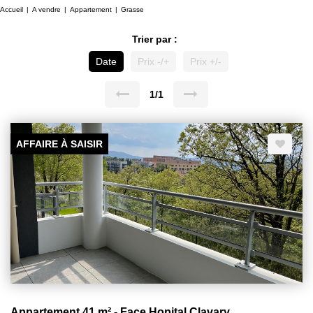
Accueil
A vendre
Appartement
Grasse
Trier par :
Date
Prix -/+
Prix +/-
1/1
AFFAIRE À SAISIR
Appartement 41 m² - Face Hopital Clavary