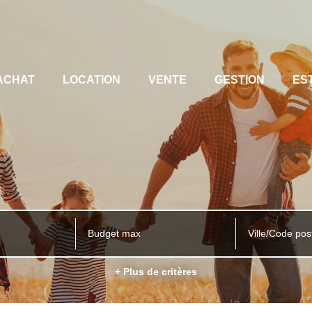
ACHAT
LOCATION
VENTE
GESTION
ES
Ville/Code pos
+ Plus de critères