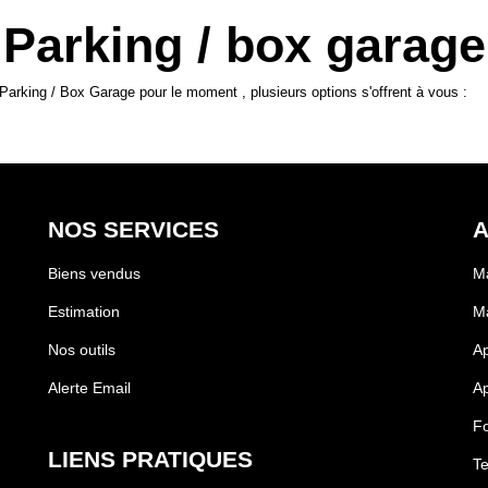
Parking / box garage
arking / Box Garage pour le moment , plusieurs options s'offrent à vous :
NOS SERVICES
A
Biens vendus
M
Estimation
Ma
Nos outils
A
Alerte Email
Ap
F
LIENS PRATIQUES
Te