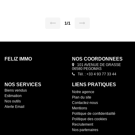
ainsi qu'un balcon filaire. Possibilité de réaménager
l'appartement en 2 pièces Idéal investisseur
1/1
FELIZ IMMO
NOS COORDONNÉES
101 AVENUE DE GRASSE
06580 PEGOMAS
Tél. : +33 4 93 77 33 44
NOS SERVICES
LIENS PRATIQUES
Biens vendus
Notre agence
Estimation
Plan du site
Nos outils
Contactez-nous
Alerte Email
Mentions
Politique de confidentialité
Politique des cookies
Recrutement
Nos partenaires