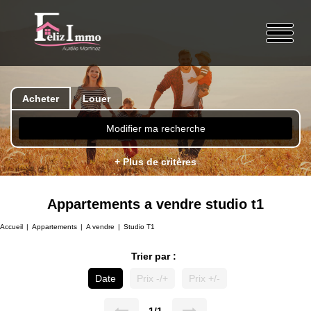
Acheter
Louer
Modifier ma recherche
+ Plus de critères
Appartements a vendre studio t1
Accueil
Appartements
A vendre
Studio T1
Trier par :
Date
Prix -/+
Prix +/-