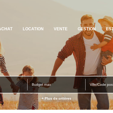
ACHAT
LOCATION
VENTE
GESTION
ES
Ville/Code pos
+ Plus de critères